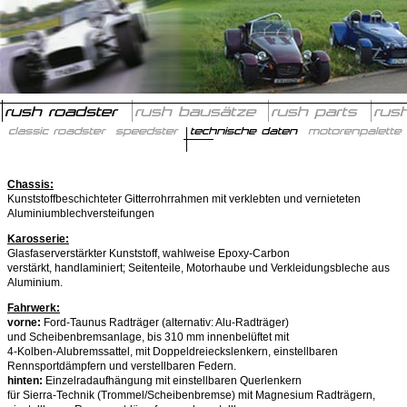
w
Chassis:
Kunststoffbeschichteter Gitterrohrrahmen mit verklebten und vernieteten
Aluminiumblechversteifungen
Karosserie:
Glasfaserverstärkter Kunststoff, wahlweise Epoxy-Carbon
verstärkt, handlaminiert; Seitenteile, Motorhaube und Verkleidungsbleche aus
Aluminium.
Fahrwerk:
vorne:
Ford-Taunus Radträger (alternativ: Alu-Radträger)
und Scheibenbremsanlage, bis 310 mm innenbelüftet mit
4-Kolben-Alubremssattel, mit Doppeldreieckslenkern, einstellbaren
Rennsportdämpfern und verstellbaren Federn.
hinten:
Einzelradaufhängung mit einstellbaren Querlenkern
für Sierra-Technik (Trommel/Scheibenbremse) mit Magnesium Radträgern,