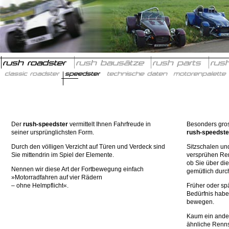
Der
rush-speedster
vermittelt Ihnen Fahrfreude in
Besonders gro
seiner ursprünglichsten Form.
rush-speedste
Durch den völligen Verzicht auf Türen und Verdeck sind
Sitzschalen un
Sie mittendrin im Spiel der Elemente.
versprühen Ren
ob Sie über di
Nennen wir diese Art der Fortbewegung einfach
gemütlich durch
»Motorradfahren auf vier Rädern
– ohne Helmpflicht«.
Früher oder sp
Bedürfnis habe
bewegen.
Kaum ein ander
ähnliche Renn